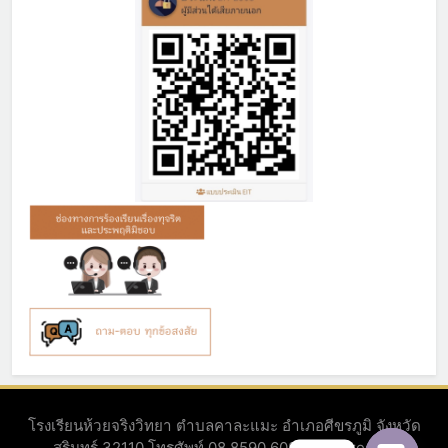
โรงเรียนห้วยจริงวิทยา ตำบลคาละแมะ อำเภอศีขรภูมิ จังหวัด
สุรินทร์ 32110 โทรศัพท์ 08 8590 6080 Powered By